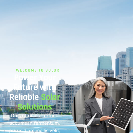
WELCOME TO SOLOR
Power Your
Future with
Reliable
Solar
Solutions
Duis ultricies, tortor a
accumsan fermentum,
purus diam mollis velit,