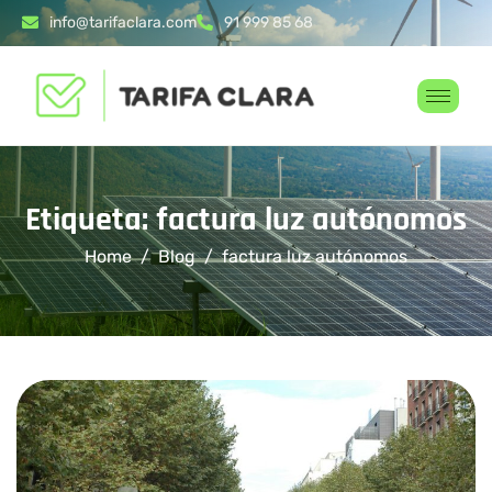
info@tarifaclara.com
91 999 85 68
Etiqueta: factura luz autónomos
Home
Blog
factura luz autónomos