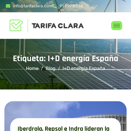
info@tarifaclara.com
91 999 85 68
Etiqueta: I+D energía España
Home
Blog
I+D energía España
Iberdrola, Repsol e Indra lideran la