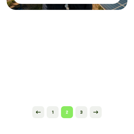
Leer más
1
2
3