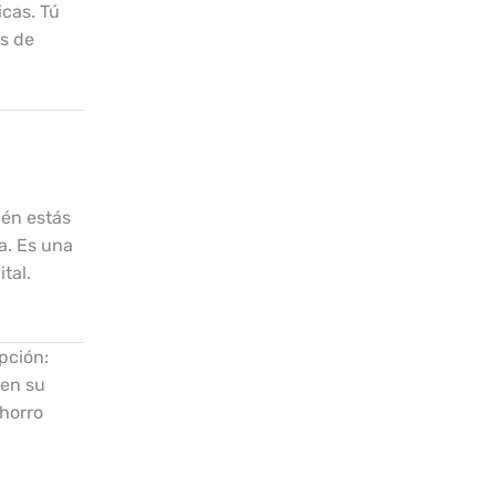
icas. Tú
as de
ién estás
a. Es una
tal.
pción:
 en su
ahorro