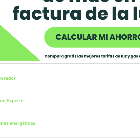
?
aborador
 un Experto
ones energéticas