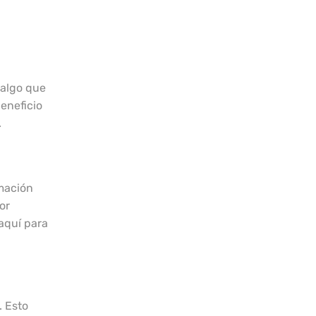
 algo que
beneficio
.
rmación
or
aquí para
. Esto