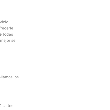
vicio.
frecerle
e todas
 mejor se
allamos los
s altos