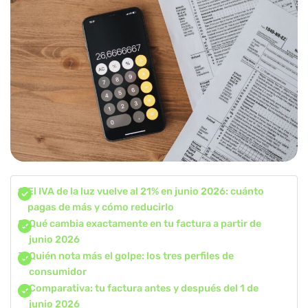
El IVA de la luz vuelve al 21% en junio 2026: cuánto
pagas de más y cómo reducirlo
Qué cambia exactamente en tu factura a partir de
junio 2026
Quién nota más el golpe: los tres perfiles de
consumidor
Comparativa: tu factura antes y después del 1 de
junio 2026