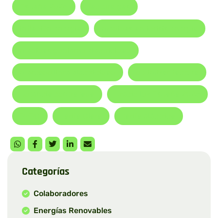
España 2026
factura gas
inflación energía
medidas anticrisis energía
medidas gobierno electricidad
mercado libre electricidad
optimizar factura
potencia contratada
precio luz España 2026
PVPC
Tarifa Clara
tarifa eléctrica
Categorías
Colaboradores
Energías Renovables