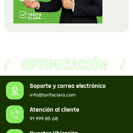
OPTIMIZACIÓN
A
Soporte y correo electrónico
info@tarifaclara.com
Atención al cliente
91 999 85 68