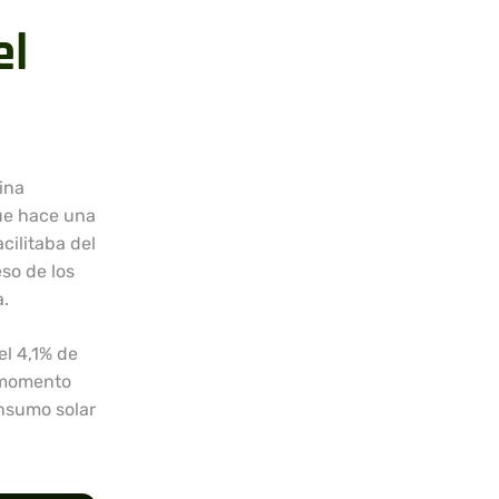
el
ina
que hace una
cilitaba del
so de los
a.
l 4,1% de
n momento
onsumo solar