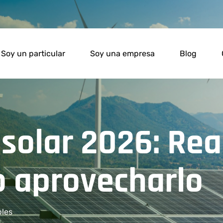
Soy un particular
Soy una empresa
Blog
olar 2026: Real
 aprovecharlo
bles