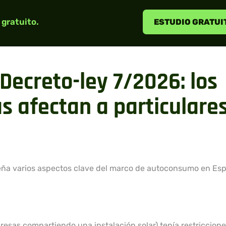
 gratuito.
ESTUDIO GRATUI
 Decreto-ley 7/2026: los
 afectan a particulares
ña varios aspectos clave del marco de autoconsumo en Esp
esas compartiendo una instalación solar) tenía restriccion