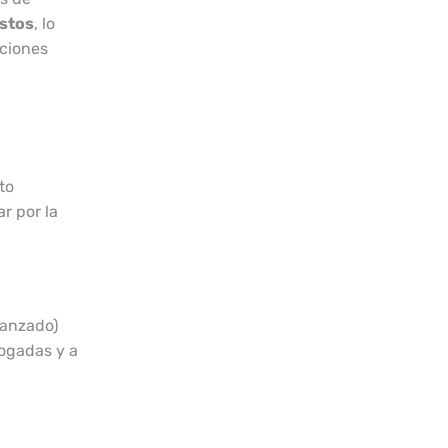
stos
, lo
aciones
to
r por la
canzado)
ogadas y a