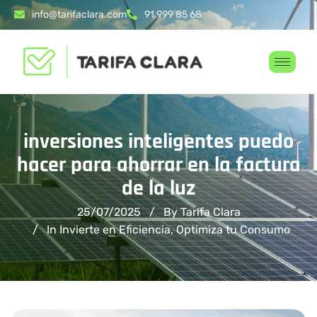
info@tarifaclara.com
91 999 85 68
inversiones inteligentes puedo
hacer para ahorrar en la factura
de la luz
25/07/2025
By Tarifa Clara
In
Invierte en Eficiencia
,
Optimiza tu Consumo